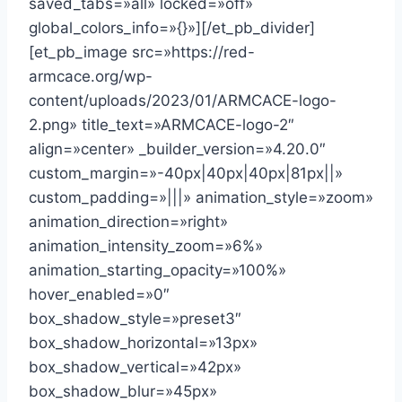
saved_tabs=»all» locked=»off»
global_colors_info=»{}»][/et_pb_divider]
[et_pb_image src=»https://red-
armcace.org/wp-
content/uploads/2023/01/ARMCACE-logo-
2.png» title_text=»ARMCACE-logo-2″
align=»center» _builder_version=»4.20.0″
custom_margin=»-40px|40px|40px|81px||»
custom_padding=»|||» animation_style=»zoom»
animation_direction=»right»
animation_intensity_zoom=»6%»
animation_starting_opacity=»100%»
hover_enabled=»0″
box_shadow_style=»preset3″
box_shadow_horizontal=»13px»
box_shadow_vertical=»42px»
box_shadow_blur=»45px»