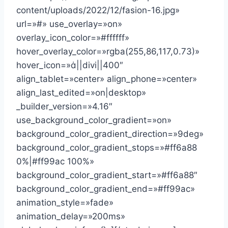
content/uploads/2022/12/fasion-16.jpg»
url=»#» use_overlay=»on»
overlay_icon_color=»#ffffff»
hover_overlay_color=»rgba(255,86,117,0.73)»
hover_icon=»||divi||400″
align_tablet=»center» align_phone=»center»
align_last_edited=»on|desktop»
_builder_version=»4.16″
use_background_color_gradient=»on»
background_color_gradient_direction=»9deg»
background_color_gradient_stops=»#ff6a88
0%|#ff99ac 100%»
background_color_gradient_start=»#ff6a88″
background_color_gradient_end=»#ff99ac»
animation_style=»fade»
animation_delay=»200ms»