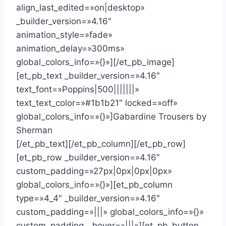
align_last_edited=»on|desktop»
_builder_version=»4.16″
animation_style=»fade»
animation_delay=»300ms»
global_colors_info=»{}»][/et_pb_image]
[et_pb_text _builder_version=»4.16″
text_font=»Poppins|500|||||||»
text_text_color=»#1b1b21″ locked=»off»
global_colors_info=»{}»]Gabardine Trousers by
Sherman
[/et_pb_text][/et_pb_column][/et_pb_row]
[et_pb_row _builder_version=»4.16″
custom_padding=»27px|0px|0px|0px»
global_colors_info=»{}»][et_pb_column
type=»4_4″ _builder_version=»4.16″
custom_padding=»|||» global_colors_info=»{}»
custom_padding__hover=»|||»][et_pb_button