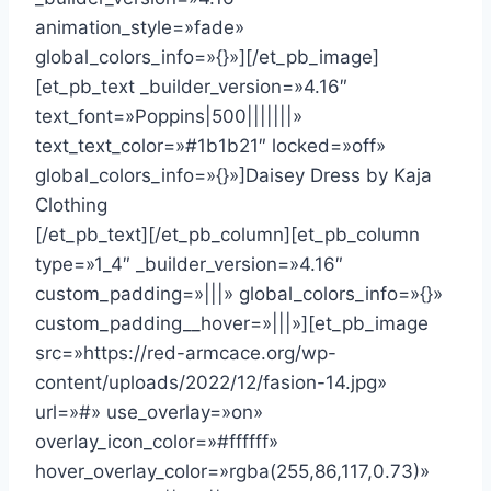
animation_style=»fade»
global_colors_info=»{}»][/et_pb_image]
[et_pb_text _builder_version=»4.16″
text_font=»Poppins|500|||||||»
text_text_color=»#1b1b21″ locked=»off»
global_colors_info=»{}»]Daisey Dress by Kaja
Clothing
[/et_pb_text][/et_pb_column][et_pb_column
type=»1_4″ _builder_version=»4.16″
custom_padding=»|||» global_colors_info=»{}»
custom_padding__hover=»|||»][et_pb_image
src=»https://red-armcace.org/wp-
content/uploads/2022/12/fasion-14.jpg»
url=»#» use_overlay=»on»
overlay_icon_color=»#ffffff»
hover_overlay_color=»rgba(255,86,117,0.73)»