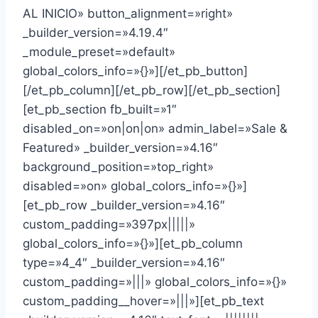
AL INICIO» button_alignment=»right»
_builder_version=»4.19.4″
_module_preset=»default»
global_colors_info=»{}»][/et_pb_button]
[/et_pb_column][/et_pb_row][/et_pb_section]
[et_pb_section fb_built=»1″
disabled_on=»on|on|on» admin_label=»Sale &
Featured» _builder_version=»4.16″
background_position=»top_right»
disabled=»on» global_colors_info=»{}»]
[et_pb_row _builder_version=»4.16″
custom_padding=»397px|||||»
global_colors_info=»{}»][et_pb_column
type=»4_4″ _builder_version=»4.16″
custom_padding=»|||» global_colors_info=»{}»
custom_padding__hover=»|||»][et_pb_text