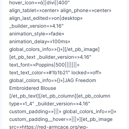
hover_icon=»||divi||400″
align_tablet=»center» align_phone=»center»
align_last_edited=»on|desktop»
_builder_version=»4.16″
animation_style=»fade»
animation_delay=»100ms»
global_colors_info=»{}»][/et_pb_image]
[et_pb_text _builder_version=»4.16″
text_font=»Poppins|500|||||||»
text_text_color=»#1b1b21″ locked=»off»
global_colors_info=»{}»]JAG Freedom
Embroidered Blouse
[/et_pb_text][/et_pb_column][et_pb_column
type=»1_4″ _builder_version=»4.16″
custom_padding=»|||» global_colors_info=»{}»
custom_padding__hover=»|||»][et_pb_image
src=»https://red-armcace.org/wp-