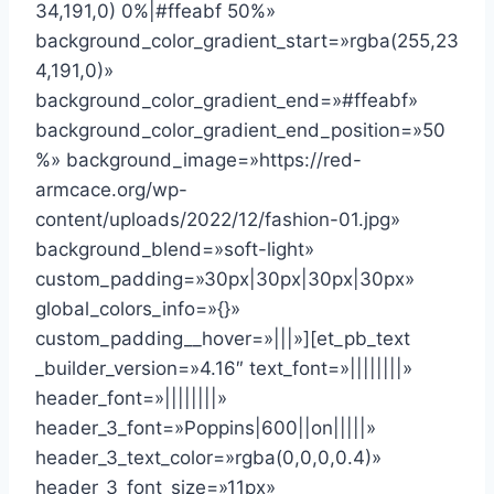
34,191,0) 0%|#ffeabf 50%»
background_color_gradient_start=»rgba(255,23
4,191,0)»
background_color_gradient_end=»#ffeabf»
background_color_gradient_end_position=»50
%» background_image=»https://red-
armcace.org/wp-
content/uploads/2022/12/fashion-01.jpg»
background_blend=»soft-light»
custom_padding=»30px|30px|30px|30px»
global_colors_info=»{}»
custom_padding__hover=»|||»][et_pb_text
_builder_version=»4.16″ text_font=»||||||||»
header_font=»||||||||»
header_3_font=»Poppins|600||on|||||»
header_3_text_color=»rgba(0,0,0,0.4)»
header_3_font_size=»11px»