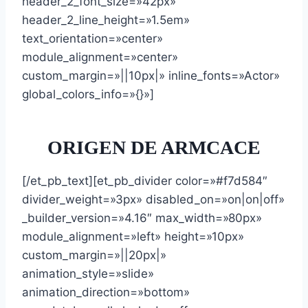
header_2_font_size=»42px»
header_2_line_height=»1.5em»
text_orientation=»center»
module_alignment=»center»
custom_margin=»||10px|» inline_fonts=»Actor»
global_colors_info=»{}»]
ORIGEN DE ARMCACE
[/et_pb_text][et_pb_divider color=»#f7d584″
divider_weight=»3px» disabled_on=»on|on|off»
_builder_version=»4.16″ max_width=»80px»
module_alignment=»left» height=»10px»
custom_margin=»||20px|»
animation_style=»slide»
animation_direction=»bottom»