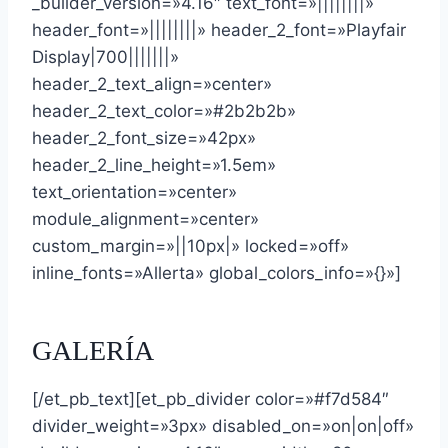
_builder_version=»4.16″ text_font=»||||||||»
header_font=»||||||||» header_2_font=»Playfair
Display|700|||||||»
header_2_text_align=»center»
header_2_text_color=»#2b2b2b»
header_2_font_size=»42px»
header_2_line_height=»1.5em»
text_orientation=»center»
module_alignment=»center»
custom_margin=»||10px|» locked=»off»
inline_fonts=»Allerta» global_colors_info=»{}»]
GALERÍA
[/et_pb_text][et_pb_divider color=»#f7d584″
divider_weight=»3px» disabled_on=»on|on|off»