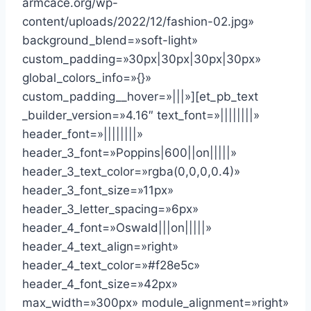
armcace.org/wp-
content/uploads/2022/12/fashion-02.jpg»
background_blend=»soft-light»
custom_padding=»30px|30px|30px|30px»
global_colors_info=»{}»
custom_padding__hover=»|||»][et_pb_text
_builder_version=»4.16″ text_font=»||||||||»
header_font=»||||||||»
header_3_font=»Poppins|600||on|||||»
header_3_text_color=»rgba(0,0,0,0.4)»
header_3_font_size=»11px»
header_3_letter_spacing=»6px»
header_4_font=»Oswald|||on|||||»
header_4_text_align=»right»
header_4_text_color=»#f28e5c»
header_4_font_size=»42px»
max_width=»300px» module_alignment=»right»