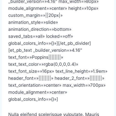
_builder_version=»4.16″ max_width=»80px»
module_alignment=»center» height=»10px»
custom_margin=»||20px|»
animation_style=»slide»
animation_direction=»bottom»
saved_tabs=»all» locked=»off»
global_colors_info=»{}»][/et_pb_divider]
[et_pb_text _builder_version=»4.16″
text_font=»Poppins||||||||»
text_text_color=»rgba(0,0,0,0.4)»
text_font_size=»16px» text_line_height=»1.9em»
header_font=»||||||||» header_2_font=»||||||||»
text_orientation=»center» max_width=»700px»
module_alignment=»center»
global_colors_info=»{}»]
Nulla eleifend scelerisque vulputate. Mauris