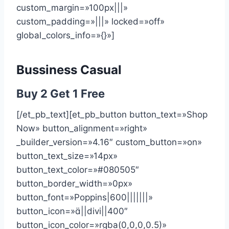
custom_margin=»100px|||»
custom_padding=»|||» locked=»off»
global_colors_info=»{}»]
Bussiness Casual
Buy 2 Get 1 Free
[/et_pb_text][et_pb_button button_text=»Shop
Now» button_alignment=»right»
_builder_version=»4.16″ custom_button=»on»
button_text_size=»14px»
button_text_color=»#080505″
button_border_width=»0px»
button_font=»Poppins|600|||||||»
button_icon=»||divi||400″
button_icon_color=»rgba(0,0,0,0.5)»