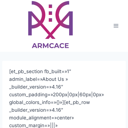
Saltar
al
contenido
[et_pb_section fb_built=»1″
admin_label=»About Us »
_builder_version=»4.16″
custom_padding=»200px|0px|60px|0px»
global_colors_info=»{}»][et_pb_row
_builder_version=»4.16″
module_alignment=»center»
custom_margin=»|||»