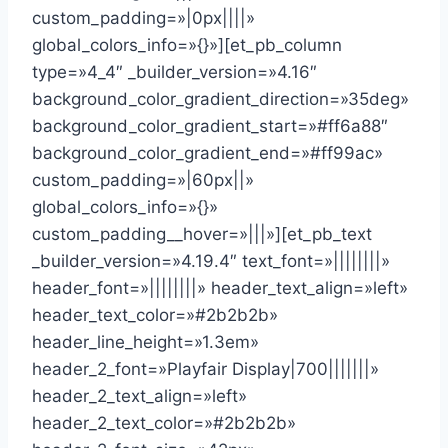
custom_padding=»|0px||||»
global_colors_info=»{}»][et_pb_column
type=»4_4″ _builder_version=»4.16″
background_color_gradient_direction=»35deg»
background_color_gradient_start=»#ff6a88″
background_color_gradient_end=»#ff99ac»
custom_padding=»|60px||»
global_colors_info=»{}»
custom_padding__hover=»|||»][et_pb_text
_builder_version=»4.19.4″ text_font=»||||||||»
header_font=»||||||||» header_text_align=»left»
header_text_color=»#2b2b2b»
header_line_height=»1.3em»
header_2_font=»Playfair Display|700|||||||»
header_2_text_align=»left»
header_2_text_color=»#2b2b2b»