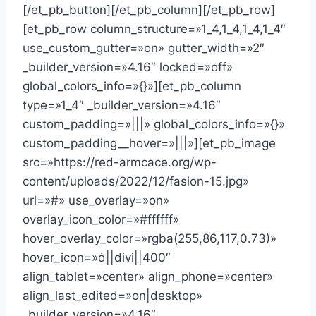
[/et_pb_button][/et_pb_column][/et_pb_row]
[et_pb_row column_structure=»1_4,1_4,1_4,1_4″
use_custom_gutter=»on» gutter_width=»2″
_builder_version=»4.16″ locked=»off»
global_colors_info=»{}»][et_pb_column
type=»1_4″ _builder_version=»4.16″
custom_padding=»|||» global_colors_info=»{}»
custom_padding__hover=»|||»][et_pb_image
src=»https://red-armcace.org/wp-
content/uploads/2022/12/fasion-15.jpg»
url=»#» use_overlay=»on»
overlay_icon_color=»#ffffff»
hover_overlay_color=»rgba(255,86,117,0.73)»
hover_icon=»||divi||400″
align_tablet=»center» align_phone=»center»
align_last_edited=»on|desktop»
_builder_version=»4.16″