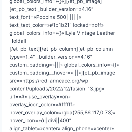
global_colors_info=»{}»][/et_pb_image]
[et_pb_text _builder_version=»4.16″
text_font=»Poppins|500|||||||»
text_text_color=»#1b1b21″ locked=»off»
global_colors_info=»{}»]Lyle Vintage Leather
Holdall
[/et_pb_text][/et_pb_column][et_pb_column
type=»1_4″ _builder_version=»4.16″
custom_padding=»|||» global_colors_info=»{}»
custom_padding__hover=»|||»][et_pb_image
src=»https://red-armcace.org/wp-
content/uploads/2022/12/fasion-13.jpg»
url=»#» use_overlay=»on»
overlay_icon_color=»#ffffff»
hover_overlay_color=»rgba(255,86,117,0.73)»
hover_icon=»||divi||400″
align_tablet=»center» align_phone=»center»