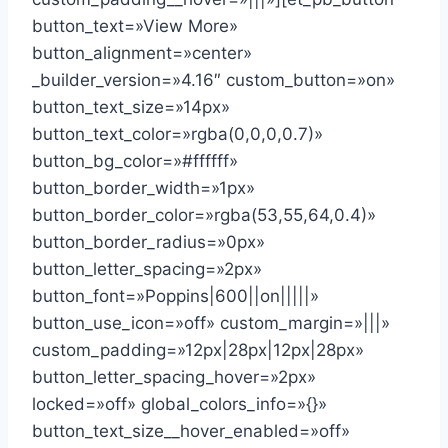
button_text=»View More»
button_alignment=»center»
_builder_version=»4.16″ custom_button=»on»
button_text_size=»14px»
button_text_color=»rgba(0,0,0,0.7)»
button_bg_color=»#ffffff»
button_border_width=»1px»
button_border_color=»rgba(53,55,64,0.4)»
button_border_radius=»0px»
button_letter_spacing=»2px»
button_font=»Poppins|600||on|||||»
button_use_icon=»off» custom_margin=»|||»
custom_padding=»12px|28px|12px|28px»
button_letter_spacing_hover=»2px»
locked=»off» global_colors_info=»{}»
button_text_size__hover_enabled=»off»